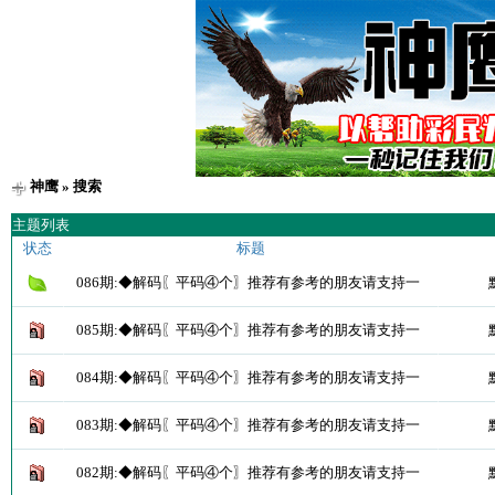
神鹰
» 搜索
主题列表
状态
标题
086期:◆解码〖平码④个〗推荐有参考的朋友请支持一
085期:◆解码〖平码④个〗推荐有参考的朋友请支持一
084期:◆解码〖平码④个〗推荐有参考的朋友请支持一
083期:◆解码〖平码④个〗推荐有参考的朋友请支持一
082期:◆解码〖平码④个〗推荐有参考的朋友请支持一