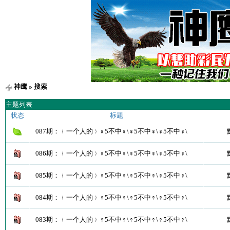
神鹰
» 搜索
主题列表
状态
标题
087期：﹛一个人的﹜♀5不中♀\♀5不中♀\♀5不中♀\
086期：﹛一个人的﹜♀5不中♀\♀5不中♀\♀5不中♀\
085期：﹛一个人的﹜♀5不中♀\♀5不中♀\♀5不中♀\
084期：﹛一个人的﹜♀5不中♀\♀5不中♀\♀5不中♀\
083期：﹛一个人的﹜♀5不中♀\♀5不中♀\♀5不中♀\