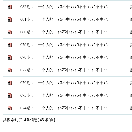
082期：﹛一个人的﹜♀5不中♀\♀5不中♀\♀5不中♀\
081期：﹛一个人的﹜♀5不中♀\♀5不中♀\♀5不中♀\
080期：﹛一个人的﹜♀5不中♀\♀5不中♀\♀5不中♀\
079期：﹛一个人的﹜♀5不中♀\♀5不中♀\♀5不中♀\
078期：﹛一个人的﹜♀5不中♀\♀5不中♀\♀5不中♀\
077期：﹛一个人的﹜♀5不中♀\♀5不中♀\♀5不中♀\
076期：﹛一个人的﹜♀5不中♀\♀5不中♀\♀5不中♀\
075期：﹛一个人的﹜♀5不中♀\♀5不中♀\♀5不中♀\
074期：﹛一个人的﹜♀5不中♀\♀5不中♀\♀5不中♀\
共搜索到了14条信息[ 45 条/页]