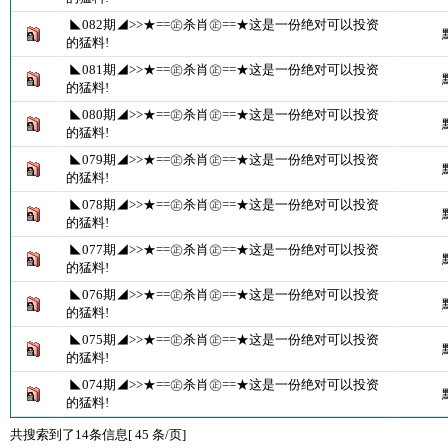
◣082期◢>>★==㊣杀肖㊣==★这是一份绝对可以投资
的猛料!
◣081期◢>>★==㊣杀肖㊣==★这是一份绝对可以投资
的猛料!
◣080期◢>>★==㊣杀肖㊣==★这是一份绝对可以投资
的猛料!
◣079期◢>>★==㊣杀肖㊣==★这是一份绝对可以投资
的猛料!
◣078期◢>>★==㊣杀肖㊣==★这是一份绝对可以投资
的猛料!
◣077期◢>>★==㊣杀肖㊣==★这是一份绝对可以投资
的猛料!
◣076期◢>>★==㊣杀肖㊣==★这是一份绝对可以投资
的猛料!
◣075期◢>>★==㊣杀肖㊣==★这是一份绝对可以投资
的猛料!
◣074期◢>>★==㊣杀肖㊣==★这是一份绝对可以投资
的猛料!
共搜索到了14条信息[ 45 条/页]