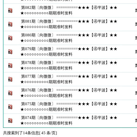
第082期〔向微微〕 ==========★★★【④半波】★★
★○○○○○○○○○○期期准时发料
第081期〔向微微〕 ==========★★★【④半波】★★
★○○○○○○○○○○期期准时发料
第080期〔向微微〕 ==========★★★【④半波】★★
★○○○○○○○○○○期期准时发料
第079期〔向微微〕 ==========★★★【④半波】★★
★○○○○○○○○○○期期准时发料
第078期〔向微微〕 ==========★★★【④半波】★★
★○○○○○○○○○○期期准时发料
第077期〔向微微〕 ==========★★★【④半波】★★
★○○○○○○○○○○期期准时发料
第076期〔向微微〕 ==========★★★【④半波】★★
★○○○○○○○○○○期期准时发料
第075期〔向微微〕 ==========★★★【④半波】★★
★○○○○○○○○○○期期准时发料
第074期〔向微微〕 ==========★★★【④半波】★★
★○○○○○○○○○○期期准时发料
共搜索到了14条信息[ 45 条/页]