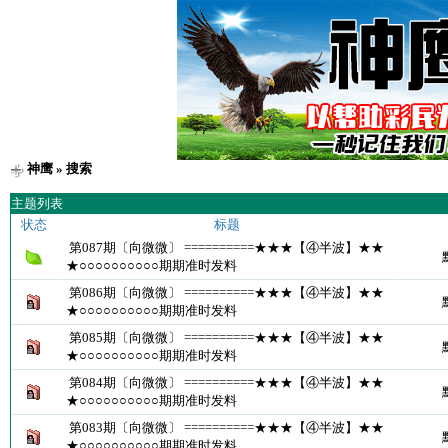
神鹰
» 搜索
主题列表
状态
标题
第087期〔向微微〕 ==========★★★【④半波】★★
★○○○○○○○○○○期期准时发料
第086期〔向微微〕 ==========★★★【④半波】★★
★○○○○○○○○○○期期准时发料
第085期〔向微微〕 ==========★★★【④半波】★★
★○○○○○○○○○○期期准时发料
第084期〔向微微〕 ==========★★★【④半波】★★
★○○○○○○○○○○期期准时发料
第083期〔向微微〕 ==========★★★【④半波】★★
★○○○○○○○○○○期期准时发料