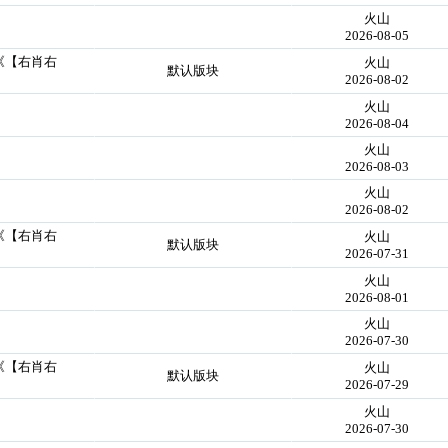
火山
2026-08-05
《【右肖右
火山
默认版块
2026-08-02
火山
2026-08-04
火山
2026-08-03
火山
2026-08-02
《【右肖右
火山
默认版块
2026-07-31
火山
2026-08-01
火山
2026-07-30
《【右肖右
火山
默认版块
2026-07-29
火山
2026-07-30