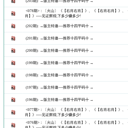
(203期): →版主特邀----推荐╋四平码╋ →
<078期>：〔火山〕 《【右肖右肖】》、《【右肖右肖】》、
肖】》-----见证辉煌,下多少赚多少!
(202期): →版主特邀----推荐╋四平码╋ →
(201期): →版主特邀----推荐╋四平码╋ →
(200期): →版主特邀----推荐╋四平码╋ →
(199期): →版主特邀----推荐╋四平码╋ →
(198期): →版主特邀----推荐╋四平码╋ →
(197期): →版主特邀----推荐╋四平码╋ →
(196期): →版主特邀----推荐╋四平码╋ →
<077期>：〔火山〕 《【右肖右肖】》、《【右肖右肖】》、
肖】》-----见证辉煌,下多少赚多少!
<076期>：〔火山〕 《【右肖右肖】》、《【右肖右肖】》、
肖】》-----见证辉煌,下多少赚多少!