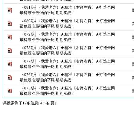
╞ 081期╡（我爱老六）★精准〔右肖右肖〕★打造全网
最稳最准最强的平尾 期期实战 ！
╞ 080期╡（我爱老六）★精准〔右肖右肖〕★打造全网
最稳最准最强的平尾 期期实战 ！
╞ 079期╡（我爱老六）★精准〔右肖右肖〕★打造全网
最稳最准最强的平尾 期期实战 ！
╞ 078期╡（我爱老六）★精准〔右肖右肖〕★打造全网
最稳最准最强的平尾 期期实战 ！
╞ 077期╡（我爱老六）★精准〔右肖右肖〕★打造全网
最稳最准最强的平尾 期期实战 ！
╞ 076期╡（我爱老六）★精准〔右肖右肖〕★打造全网
最稳最准最强的平尾 期期实战 ！
╞ 075期╡（我爱老六）★精准〔右肖右肖〕★打造全网
最稳最准最强的平尾 期期实战 ！
共搜索到了12条信息[ 45 条/页]