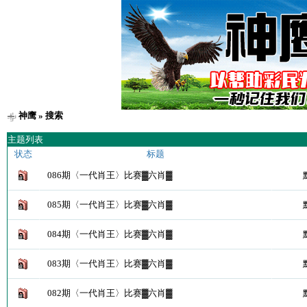
神鹰
» 搜索
主题列表
状态
标题
086期〈一代肖王〉比赛▓六肖▓
085期〈一代肖王〉比赛▓六肖▓
084期〈一代肖王〉比赛▓六肖▓
083期〈一代肖王〉比赛▓六肖▓
082期〈一代肖王〉比赛▓六肖▓