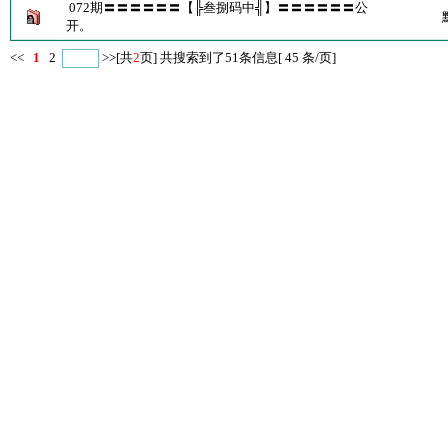
072期〓〓〓〓〓〓【╠叁捌码中╣】〓〓〓〓〓〓公
开。
<<
1
2
>>
[共
2
页] 共搜索到了51条信息[ 45 条/页]