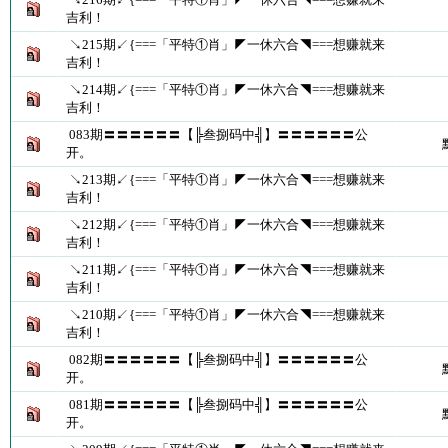
吉利！
↘215期↙{===「平特①肖」◤一休六合◥===想赚就来
吉利！
↘214期↙{===「平特①肖」◤一休六合◥===想赚就来
吉利！
083期〓〓〓〓〓〓【╠叁捌码中╣】〓〓〓〓〓〓公
开。
↘213期↙{===「平特①肖」◤一休六合◥===想赚就来
吉利！
↘212期↙{===「平特①肖」◤一休六合◥===想赚就来
吉利！
↘211期↙{===「平特①肖」◤一休六合◥===想赚就来
吉利！
↘210期↙{===「平特①肖」◤一休六合◥===想赚就来
吉利！
082期〓〓〓〓〓〓【╠叁捌码中╣】〓〓〓〓〓〓公
开。
081期〓〓〓〓〓〓【╠叁捌码中╣】〓〓〓〓〓〓公
开。