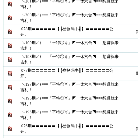
↘201期↙{===「平特①肖」◤一休六合◥===想赚就来
吉利！
↘200期↙{===「平特①肖」◤一休六合◥===想赚就来
吉利！
078期〓〓〓〓〓〓【╠叁捌码中╣】〓〓〓〓〓〓公
开。
↘199期↙{===「平特①肖」◤一休六合◥===想赚就来
吉利！
↘198期↙{===「平特①肖」◤一休六合◥===想赚就来
吉利！
077期〓〓〓〓〓〓【╠叁捌码中╣】〓〓〓〓〓〓公
开。
↘197期↙{===「平特①肖」◤一休六合◥===想赚就来
吉利！
↘196期↙{===「平特①肖」◤一休六合◥===想赚就来
吉利！
↘195期↙{===「平特①肖」◤一休六合◥===想赚就来
吉利！
076期〓〓〓〓〓〓【╠叁捌码中╣】〓〓〓〓〓〓公
开。