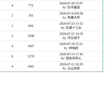
2026-07-26 15:07
4
772
by: 巨丰建设
2026-07-24 04:39
2
761
by: 凯撒大帝
2026-07-23 13:32
1
944
by: 杠爆十三幺
2026-07-21 14:33
5
1930
by: 浮云游子
2026-07-16 15:21
4
1827
by: 种地的
2026-07-13 17:45
6
2176
by: 现实买码人
2026-07-11 16:35
4
1941
by: 云山诗意