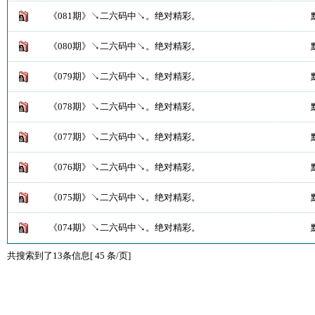
《081期》↘二六码中↘。绝对精彩。
《080期》↘二六码中↘。绝对精彩。
《079期》↘二六码中↘。绝对精彩。
《078期》↘二六码中↘。绝对精彩。
《077期》↘二六码中↘。绝对精彩。
《076期》↘二六码中↘。绝对精彩。
《075期》↘二六码中↘。绝对精彩。
《074期》↘二六码中↘。绝对精彩。
共搜索到了13条信息[ 45 条/页]