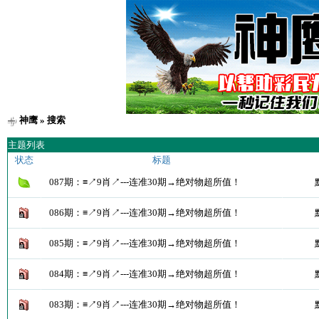
神鹰
» 搜索
主题列表
状态
标题
087期：≡↗9肖↗---连准30期→绝对物超所值！
086期：≡↗9肖↗---连准30期→绝对物超所值！
085期：≡↗9肖↗---连准30期→绝对物超所值！
084期：≡↗9肖↗---连准30期→绝对物超所值！
083期：≡↗9肖↗---连准30期→绝对物超所值！