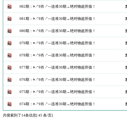
082期：≡↗9肖↗---连准30期→绝对物超所值！
081期：≡↗9肖↗---连准30期→绝对物超所值！
080期：≡↗9肖↗---连准30期→绝对物超所值！
079期：≡↗9肖↗---连准30期→绝对物超所值！
078期：≡↗9肖↗---连准30期→绝对物超所值！
077期：≡↗9肖↗---连准30期→绝对物超所值！
076期：≡↗9肖↗---连准30期→绝对物超所值！
075期：≡↗9肖↗---连准30期→绝对物超所值！
074期：≡↗9肖↗---连准30期→绝对物超所值！
共搜索到了14条信息[ 45 条/页]