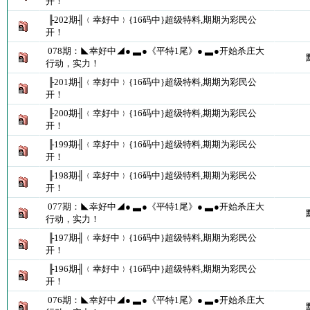
开！
╟202期╢﹛幸好中﹜{16码中}超级特料,期期为彩民公
开！
078期：◣幸好中◢● ▃●《平特1尾》● ▃●开始杀庄大
行动，实力！
╟201期╢﹛幸好中﹜{16码中}超级特料,期期为彩民公
开！
╟200期╢﹛幸好中﹜{16码中}超级特料,期期为彩民公
开！
╟199期╢﹛幸好中﹜{16码中}超级特料,期期为彩民公
开！
╟198期╢﹛幸好中﹜{16码中}超级特料,期期为彩民公
开！
077期：◣幸好中◢● ▃●《平特1尾》● ▃●开始杀庄大
行动，实力！
╟197期╢﹛幸好中﹜{16码中}超级特料,期期为彩民公
开！
╟196期╢﹛幸好中﹜{16码中}超级特料,期期为彩民公
开！
076期：◣幸好中◢● ▃●《平特1尾》● ▃●开始杀庄大