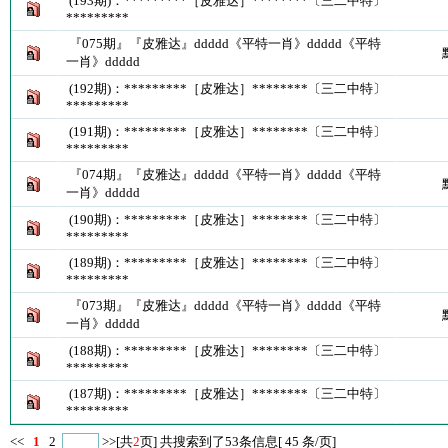
(193期)：*********［皮雅达］********〔三二中特〕
*********
『075期』『皮雅达』ddddd《平特一肖》ddddd《平特
一肖》ddddd
(192期)：*********［皮雅达］********〔三二中特〕
*********
(191期)：*********［皮雅达］********〔三二中特〕
*********
『074期』『皮雅达』ddddd《平特一肖》ddddd《平特
一肖》ddddd
(190期)：*********［皮雅达］********〔三二中特〕
*********
(189期)：*********［皮雅达］********〔三二中特〕
*********
『073期』『皮雅达』ddddd《平特一肖》ddddd《平特
一肖》ddddd
(188期)：*********［皮雅达］********〔三二中特〕
*********
(187期)：*********［皮雅达］********〔三二中特〕
*********
<<
1
2
>>
[共
2
页] 共搜索到了53条信息[ 45 条/页]