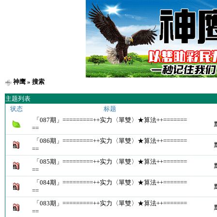
神鹰
» 搜索
主题列表
状态
标题
「087期」=========++实力〈單雙〉★算法++=======
==
「086期」=========++实力〈單雙〉★算法++=======
==
「085期」=========++实力〈單雙〉★算法++=======
==
「084期」=========++实力〈單雙〉★算法++=======
==
「083期」=========++实力〈單雙〉★算法++=======
==