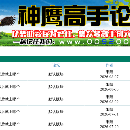
论坛
作者
阳阳
以后就上哪个
默认版块
2026-08-07
阳阳
以后就上哪个
默认版块
2026-08-05
阳阳
以后就上哪个
默认版块
2026-08-02
阳阳
以后就上哪个
默认版块
2026-07-31
阳阳
以后就上哪个
默认版块
2026-07-29