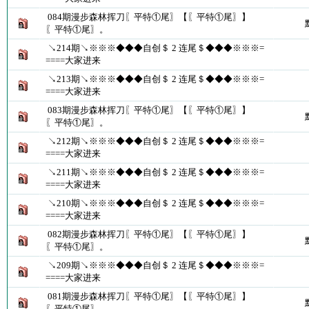
084期漫步森林挥刀〖平特①尾〗【〖平特①尾〗】
〖平特①尾〗。
↘214期↘※※※◆◆◆自创＄ 2 连尾＄◆◆◆※※※=
====大家进来
↘213期↘※※※◆◆◆自创＄ 2 连尾＄◆◆◆※※※=
====大家进来
083期漫步森林挥刀〖平特①尾〗【〖平特①尾〗】
〖平特①尾〗。
↘212期↘※※※◆◆◆自创＄ 2 连尾＄◆◆◆※※※=
====大家进来
↘211期↘※※※◆◆◆自创＄ 2 连尾＄◆◆◆※※※=
====大家进来
↘210期↘※※※◆◆◆自创＄ 2 连尾＄◆◆◆※※※=
====大家进来
082期漫步森林挥刀〖平特①尾〗【〖平特①尾〗】
〖平特①尾〗。
↘209期↘※※※◆◆◆自创＄ 2 连尾＄◆◆◆※※※=
====大家进来
081期漫步森林挥刀〖平特①尾〗【〖平特①尾〗】
〖平特①尾〗。