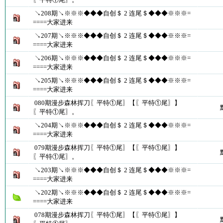
↘208期↘※※※◆◆◆自创＄ 2 连尾＄◆◆◆※※※=
====大家进来
↘207期↘※※※◆◆◆自创＄ 2 连尾＄◆◆◆※※※=
====大家进来
↘206期↘※※※◆◆◆自创＄ 2 连尾＄◆◆◆※※※=
====大家进来
↘205期↘※※※◆◆◆自创＄ 2 连尾＄◆◆◆※※※=
====大家进来
080期漫步森林挥刀〖平特①尾〗【〖平特①尾〗】
〖平特①尾〗。
↘204期↘※※※◆◆◆自创＄ 2 连尾＄◆◆◆※※※=
====大家进来
079期漫步森林挥刀〖平特①尾〗【〖平特①尾〗】
〖平特①尾〗。
↘203期↘※※※◆◆◆自创＄ 2 连尾＄◆◆◆※※※=
====大家进来
↘202期↘※※※◆◆◆自创＄ 2 连尾＄◆◆◆※※※=
====大家进来
078期漫步森林挥刀〖平特①尾〗【〖平特①尾〗】