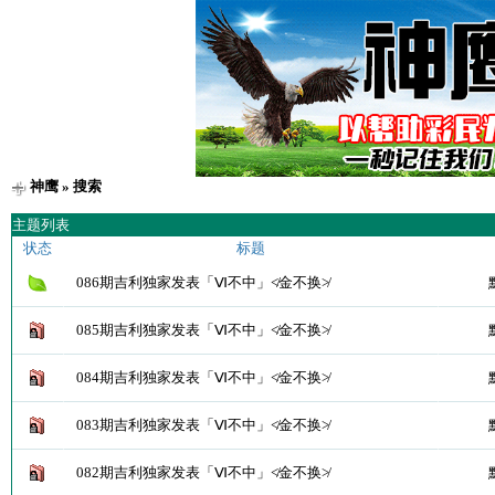
神鹰
» 搜索
主题列表
状态
标题
086期吉利独家发表「Ⅵ不中」≮金不换≯
085期吉利独家发表「Ⅵ不中」≮金不换≯
084期吉利独家发表「Ⅵ不中」≮金不换≯
083期吉利独家发表「Ⅵ不中」≮金不换≯
082期吉利独家发表「Ⅵ不中」≮金不换≯