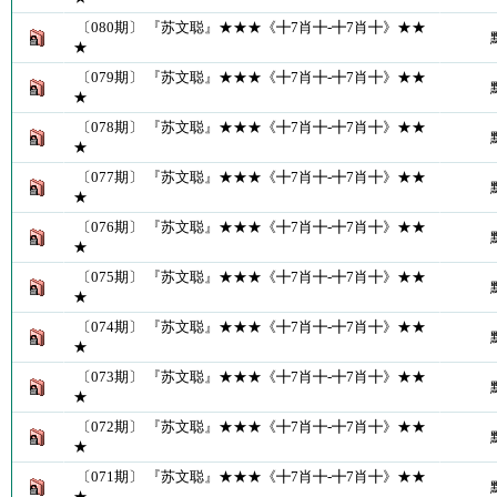
〔080期〕 『苏文聪』★★★《╋7肖╋-╋7肖╋》★★
★
〔079期〕 『苏文聪』★★★《╋7肖╋-╋7肖╋》★★
★
〔078期〕 『苏文聪』★★★《╋7肖╋-╋7肖╋》★★
★
〔077期〕 『苏文聪』★★★《╋7肖╋-╋7肖╋》★★
★
〔076期〕 『苏文聪』★★★《╋7肖╋-╋7肖╋》★★
★
〔075期〕 『苏文聪』★★★《╋7肖╋-╋7肖╋》★★
★
〔074期〕 『苏文聪』★★★《╋7肖╋-╋7肖╋》★★
★
〔073期〕 『苏文聪』★★★《╋7肖╋-╋7肖╋》★★
★
〔072期〕 『苏文聪』★★★《╋7肖╋-╋7肖╋》★★
★
〔071期〕 『苏文聪』★★★《╋7肖╋-╋7肖╋》★★
★