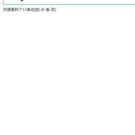
共搜索到了15条信息[ 45 条/页]