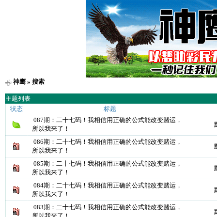
神鹰
» 搜索
主题列表
状态
标题
087期：二十七码！我相信用正确的公式能改变赌运，
所以我来了！
086期：二十七码！我相信用正确的公式能改变赌运，
所以我来了！
085期：二十七码！我相信用正确的公式能改变赌运，
所以我来了！
084期：二十七码！我相信用正确的公式能改变赌运，
所以我来了！
083期：二十七码！我相信用正确的公式能改变赌运，
所以我来了！