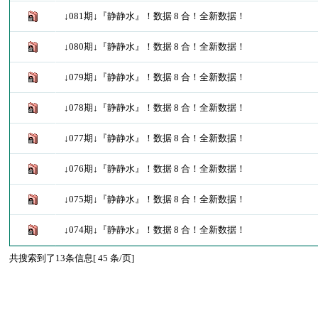
↓081期↓『静静水』！数据 8 合！全新数据！
↓080期↓『静静水』！数据 8 合！全新数据！
↓079期↓『静静水』！数据 8 合！全新数据！
↓078期↓『静静水』！数据 8 合！全新数据！
↓077期↓『静静水』！数据 8 合！全新数据！
↓076期↓『静静水』！数据 8 合！全新数据！
↓075期↓『静静水』！数据 8 合！全新数据！
↓074期↓『静静水』！数据 8 合！全新数据！
共搜索到了13条信息[ 45 条/页]