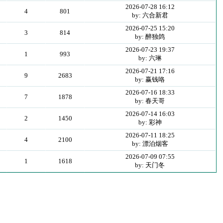
2026-07-28 16:12
4
801
by: 六合新君
2026-07-25 15:20
3
814
by: 醉独鸽
2026-07-23 19:37
1
993
by: 六琳
2026-07-21 17:16
9
2683
by: 赢钱咯
2026-07-16 18:33
7
1878
by: 春天哥
2026-07-14 16:03
2
1450
by: 彩神
2026-07-11 18:25
4
2100
by: 漂泊烟客
2026-07-09 07:55
1
1618
by: 天门冬