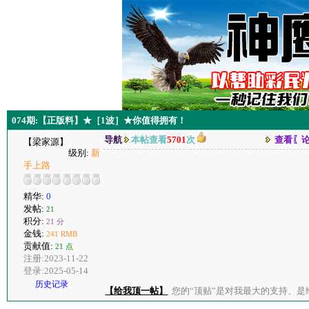
074期:【正版料】★［1波］★你值得拥有！
导航
本帖查看
5701
次
查看〖
【梁家源】
级别:
新
手上路
精华:
0
发帖:
21
积分:
21 分
金钱:
241 RMB
贡献值:
21 点
注册:2023-11-22
登录:2025-05-14
历史记录
【给我顶一帖】
您的“顶贴”是对我最大的支持、是给了我