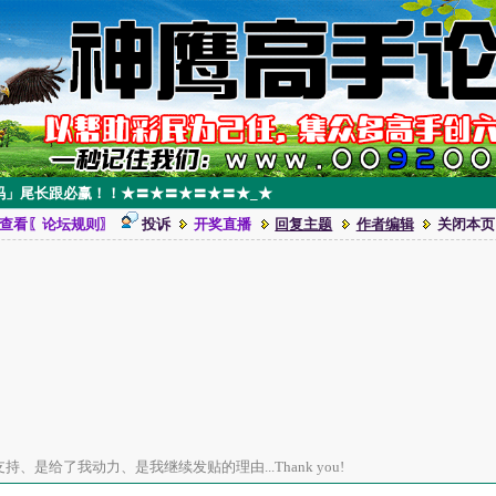
围码」尾长跟必赢！！★〓★〓★〓★〓★_★
查看〖论坛规则〗
投诉
开奖直播
回复主题
作者编辑
关闭本页
、是给了我动力、是我继续发贴的理由...Thank you!