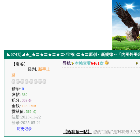
◣074期◢★_★〓★〓★〓★〓≮宝爷≯〓★〓原创～新规律～「内围外
导航
本帖查看
6461
次
【宝爷】
级别:
新手上
路
精华:
0
发帖:
369
积分:
369 分
金钱:
108 RMB
贡献值:
369 点
注册:2023-11-22
登录:2025-05-21
历史记录
【给我顶一帖】
您的“顶贴”是对我最大的支持