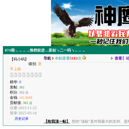
074期→→→→推档前进→原创↘二一码↘←←←
导航
本帖查看
5163
次
查看〖
【码小码】
级别:
新
手上路
精华:
0
发帖:
362
积分:
362 分
金钱:
343 RMB
贡献值:
362 点
注册:2023-11-22
登录:2025-05-16
历史记录
【给我顶一帖】
您的“顶贴”是对我最大的支持、是给了我