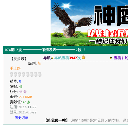
074期. 2波 ━━━━━倾情发表━━━━━ 2波 ！
导航
本帖查看
3942
次
查看〖
【波浪鼓】
级别:
新
手上路
精华:
0
发帖:
43
积分:
43 分
金钱:
221 RMB
贡献值:
43 点
注册:2023-11-22
登录:2025-05-22
历史记录
【给我顶一帖】
您的“顶贴”是对我最大的支持、是给了我