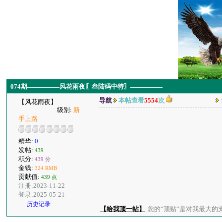
074期—————风花雨夜〖叁陆码中特〗—————
导航
本帖查看
5554
次
【风花雨夜】
级别:
新
手上路
精华:
0
发帖:
439
积分:
439 分
金钱:
324 RMB
贡献值:
439 点
注册:2023-11-22
登录:2025-05-21
历史记录
【给我顶一帖】
您的“顶贴”是对我最大的支持