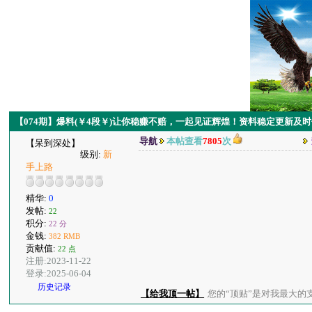
【074期】爆料(￥4段￥)让你稳赚不赔，一起见证辉煌！资料稳定更新及
导航
本帖查看
7805
次
【呆到深处】
级别:
新
手上路
精华:
0
发帖:
22
积分:
22 分
金钱:
382 RMB
贡献值:
22 点
注册:2023-11-22
登录:2025-06-04
历史记录
【给我顶一帖】
您的“顶贴”是对我最大的支持